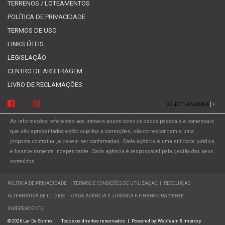
TERRENOS / LOTEAMENTOS
POLÍTICA DE PRIVACIDADE
TERMOS DE USO
LINKS ÚTEIS
LEGISLAÇÃO
CENTRO DE ARBITRAGEM
LIVRO DE RECLAMAÇÕES
SELECT LANGUAGE
▼
As informações referentes aos imóveis assim como os dados pessoais e comerciais
que são apresentados estão sujeitos a correcções, não correspondem a uma
proposta contratual, e devem ser confirmadas. Cada agência é uma entidade jurídica
e financeiramente independente. Cada agência é responsável pela gestão dos seus
conteúdos.
POLÍTICA DE PRIVACIDADE
|
TERMOS E CONDIÇÕES DE UTILIZAÇÃO
|
RESOLUÇÃO
ALTERNATIVA DE LITÍGIOS
|
CADA AGÊNCIA É JURÍDICA E FINANCEIRAMENTE
INDEPENDENTE.
© 2026 Lar De Sonho
|
Todos os direitos reservados
|
Powered by:
WebTeam &
Improxy