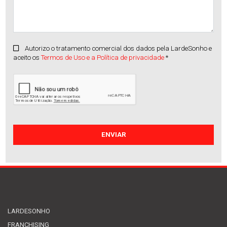
Autorizo o tratamento comercial dos dados pela LardeSonho e
aceito os
Termos de Uso e a Política de privacidade
*
Apartamento
Vila Frescainha (S(...)
Venda
:
330.000€
LARDESONHO
FRANCHISING