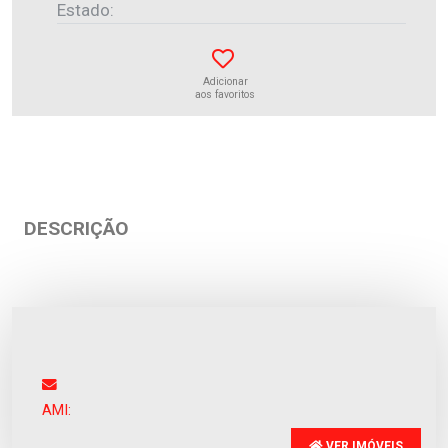
Estado:
Adicionar
aos favoritos
DESCRIÇÃO
Apartamento
Apúlia
Venda
:
285.000€
AMI:
VER IMÓVEIS