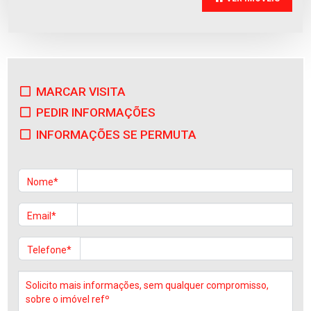
MARCAR VISITA
Apartamento
PEDIR INFORMAÇÕES
Vila Frescainha (S(...)
Venda
:
280.000€
INFORMAÇÕES SE PERMUTA
Nome*
Email*
Telefone*
Apartamento
Vila Frescainha (S(...)
Venda
:
330.000€