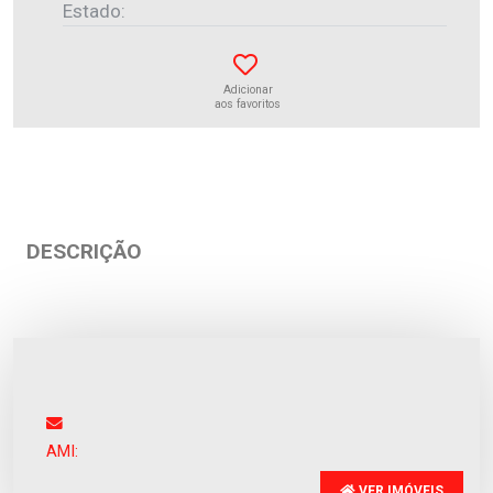
Estado:
Adicionar
aos favoritos
DESCRIÇÃO
Apartamento
Apúlia
Venda
:
285.000€
AMI:
VER IMÓVEIS