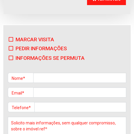
MARCAR VISITA
Apartamento
PEDIR INFORMAÇÕES
Vila Frescainha (S(...)
Venda
:
280.000€
INFORMAÇÕES SE PERMUTA
Nome*
Email*
Telefone*
Apartamento
Vila Frescainha (S(...)
Venda
:
330.000€