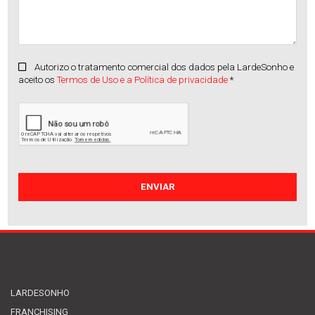
Autorizo o tratamento comercial dos dados pela LardeSonho e
aceito os
Termos de Uso e a Política de privacidade
*
Apartamento
Vila Frescainha (S(...)
Venda
:
330.000€
LARDESONHO
FRANCHISING