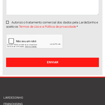
Autorizo o tratamento comercial dos dados pela LardeSonho e
aceito os
Termos de Uso e a Política de privacidade
*
Apartamento
Manhente
Venda
:
215.000€
LARDESONHO
FRANCHISING