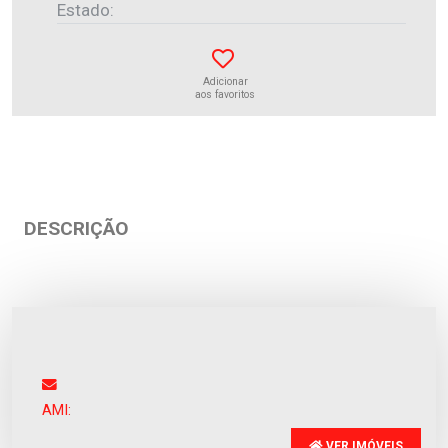
Estado:
Adicionar
aos favoritos
DESCRIÇÃO
Moradia isolada
Rates
Venda
:
531.000€
AMI:
VER IMÓVEIS