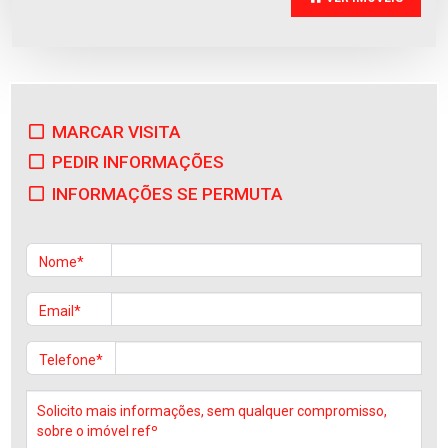
MARCAR VISITA
Apartamento
PEDIR INFORMAÇÕES
Manhente
Venda
:
185.000€
INFORMAÇÕES SE PERMUTA
Nome*
Email*
Telefone*
Apartamento
Manhente
Venda
:
245.000€