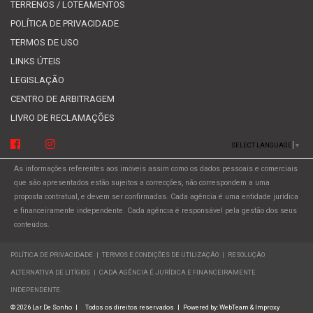
TERRENOS / LOTEAMENTOS
POLÍTICA DE PRIVACIDADE
TERMOS DE USO
LINKS ÚTEIS
LEGISLAÇÃO
CENTRO DE ARBITRAGEM
LIVRO DE RECLAMAÇÕES
SELECT LANGUAGE
▼
As informações referentes aos imóveis assim como os dados pessoais e comerciais
que são apresentados estão sujeitos a correcções, não correspondem a uma
proposta contratual, e devem ser confirmadas. Cada agência é uma entidade jurídica
e financeiramente independente. Cada agência é responsável pela gestão dos seus
conteúdos.
POLÍTICA DE PRIVACIDADE
|
TERMOS E CONDIÇÕES DE UTILIZAÇÃO
|
RESOLUÇÃO
ALTERNATIVA DE LITÍGIOS
|
CADA AGÊNCIA É JURÍDICA E FINANCEIRAMENTE
INDEPENDENTE.
© 2026 Lar De Sonho
|
Todos os direitos reservados
|
Powered by:
WebTeam &
Improxy