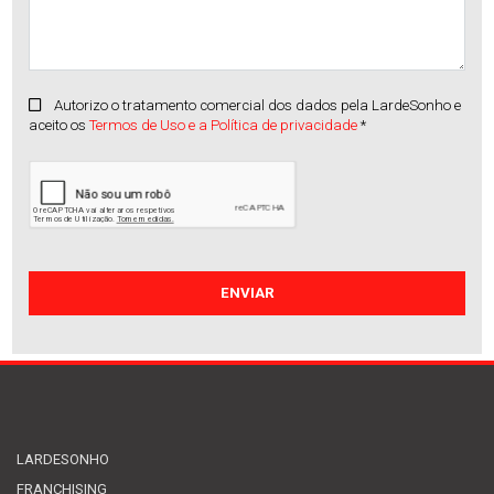
Autorizo o tratamento comercial dos dados pela LardeSonho e
aceito os
Termos de Uso e a Política de privacidade
*
Apartamento
Manhente
Venda
:
250.000€
LARDESONHO
FRANCHISING