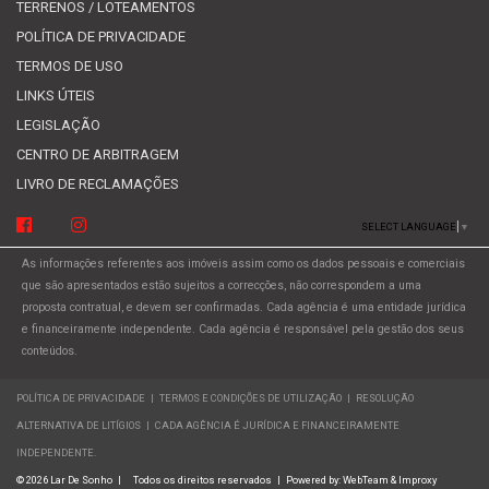
TERRENOS / LOTEAMENTOS
POLÍTICA DE PRIVACIDADE
TERMOS DE USO
LINKS ÚTEIS
LEGISLAÇÃO
CENTRO DE ARBITRAGEM
LIVRO DE RECLAMAÇÕES
SELECT LANGUAGE
▼
As informações referentes aos imóveis assim como os dados pessoais e comerciais
que são apresentados estão sujeitos a correcções, não correspondem a uma
proposta contratual, e devem ser confirmadas. Cada agência é uma entidade jurídica
e financeiramente independente. Cada agência é responsável pela gestão dos seus
conteúdos.
POLÍTICA DE PRIVACIDADE
|
TERMOS E CONDIÇÕES DE UTILIZAÇÃO
|
RESOLUÇÃO
ALTERNATIVA DE LITÍGIOS
|
CADA AGÊNCIA É JURÍDICA E FINANCEIRAMENTE
INDEPENDENTE.
© 2026 Lar De Sonho
|
Todos os direitos reservados
|
Powered by:
WebTeam &
Improxy