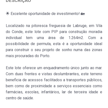
DESCRIÇÃO
Bagunte, Ferreiró, (...)
Venda
:
95.000€
🌟 Excelente oportunidade de investimento! 🏡
Localizado na pitoresca freguesia de Labruge, em Vila
do Conde, este lote com PIP para construção moradia
individual tem uma área de 1.264m2. Com a
possibilidade de permuta, esta é a oportunidade ideal
para construir o seu projeto de sonho numa das zonas
Lote para moradia individual
mais procuradas do Porto.
Balazar
Venda
:
95.000€
Este lote oferece um enquadramento único junto ao mar.
Com duas frentes e vistas deslumbrantes, este terreno
beneficia de acessos facilitados a transportes públicos,
bem como de proximidade a serviços essenciais como
farmácias, escolas, infantários, lar de terceira idade e
centro de saúde.