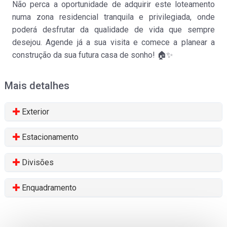
Não perca a oportunidade de adquirir este loteamento
Lote para moradia individual
numa zona residencial tranquila e privilegiada, onde
Fradelos
poderá desfrutar da qualidade de vida que sempre
Venda
:
95.000€
desejou. Agende já a sua visita e comece a planear a
construção da sua futura casa de sonho! 🏠✨
Mais detalhes
Exterior
Estacionamento
Lote para moradia individual
Junqueira
Divisões
Venda
:
130.000€
Enquadramento