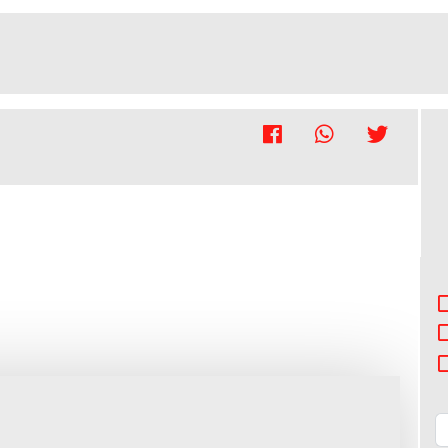
r moradia
Andar moradia
do Conde
Vila do Conde