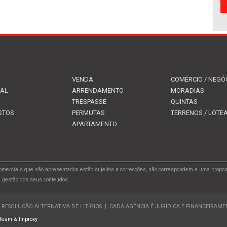
VENDA
COMÉRCIO / NEGÓ
IAL
ARRENDAMENTO
MORADIAS
TRESPASSE
QUINTAS
STOS
PERMUTAS
TERRENOS / LOT
APARTAMENTO
merciais que são apresentados estão sujeitos a correcções, não correspondem a uma propos
a gestão dos seus conteúdos.
RESOLUÇÃO ALTERNATIVA DE LITÍGIOS
|
CADA AGÊNCIA É JURÍDICA E FINANCEIRAM
Team &
Improxy