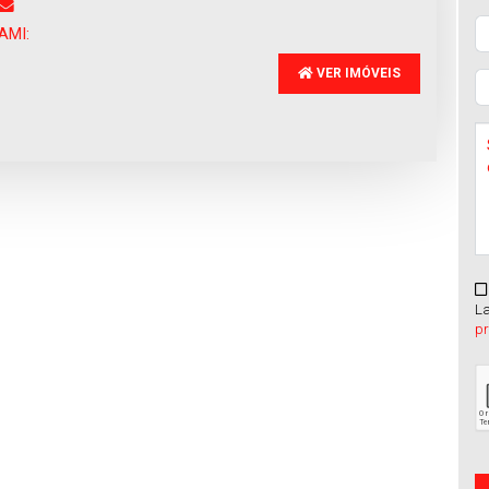
da
:
Venda
:
300.000€
300.000€
AMI:
VER IMÓVEIS
La
p