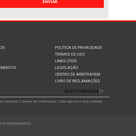
CIO
POLÍTICA DE PRIVACIDADE
TERMOS DE USO
LINKS ÚTEIS
EAMENTOS
LEGISLAÇÃO
CENTRO DE ARBITRAGEM
LIVRO DE RECLAMAÇÕES
SELECT LANGUAGE
▼
ta contratual, e devem ser confirmadas. Cada agência é uma entidade
ENTE INDEPENDENTE.