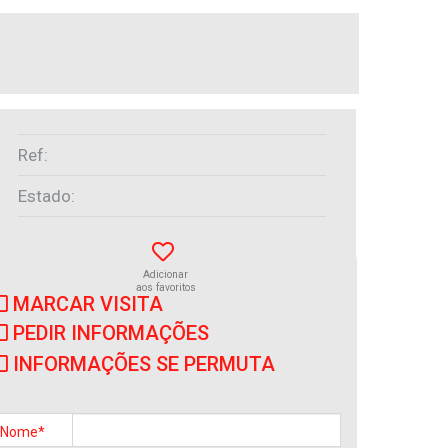
Ref:
Estado:
Adicionar
aos favoritos
MARCAR VISITA
PEDIR INFORMAÇÕES
IMÓVEIS SEMELHANTES
INFORMAÇÕES SE PERMUTA
Apartamento
Póvoa de Varzim
Nome*