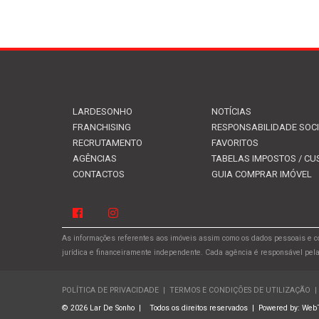
LARDESONHO
NOTÍCIAS
FRANCHISING
RESPONSABILIDADE SOC
RECRUTAMENTO
FAVORITOS
AGÊNCIAS
TABELAS IMPOSTOS / CU
CONTACTOS
GUIA COMPRAR IMÓVEL
As informações referentes aos imóveis assim como os dados pessoais e co
jurídica e financeiramente independente. Cada agência é responsável pel
POLÍTICA DE PRIVACIDADE
|
TERMOS E CONDIÇÕES DE UTILIZAÇÃO
|
© 2026 Lar De Sonho
|
Todos os direitos reservados
|
Powered by:
Web