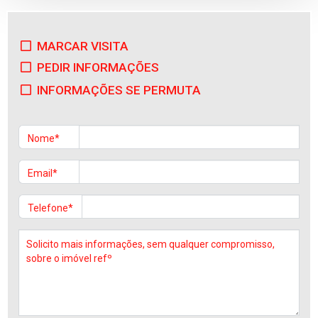
MARCAR VISITA
Apartamento
PEDIR INFORMAÇÕES
Manhente
Venda
:
185.000€
INFORMAÇÕES SE PERMUTA
Nome*
Email*
Telefone*
Apartamento
Manhente
Venda
:
245.000€