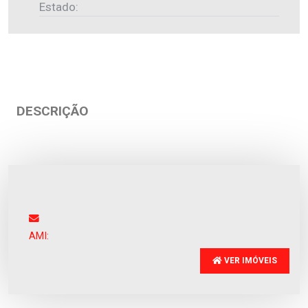
Estado:
DESCRIÇÃO
Moradia isolada
Rates
Venda
:
531.000€
AMI:
VER IMÓVEIS