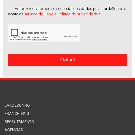
Autorizo o tratamento comercial dos dados pela LardeSonho e
aceito os
Termos de Uso e a Política de privacidade
*
Apartamento
Manhente
Venda
:
215.000€
LARDESONHO
FRANCHISING
RECRUTAMENTO
AGÊNCIAS