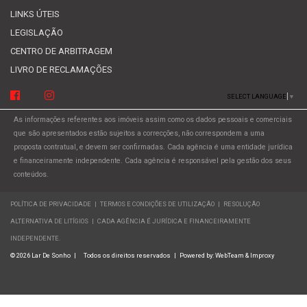
LINKS ÚTEIS
LEGISLAÇÃO
CENTRO DE ARBITRAGEM
LIVRO DE RECLAMAÇÕES
SELECT LANGUAGE
▼
As informações referentes aos imóveis assim como os dados pessoais e comerciais
que são apresentados estão sujeitos a correcções, não correspondem a uma
proposta contratual, e devem ser confirmadas. Cada agência é uma entidade jurídica
e financeiramente independente. Cada agência é responsável pela gestão dos seus
conteúdos.
POLÍTICA DE PRIVACIDADE
|
TERMOS E CONDIÇÕES DE UTILIZAÇÃO
|
RESOLUÇÃO
ALTERNATIVA DE LITÍGIOS
|
CADA AGÊNCIA É JURÍDICA E FINANCEIRAMENTE
INDEPENDENTE.
© 2026 Lar De Sonho
|
Todos os direitos reservados
|
Powered by:
WebTeam &
Improxy