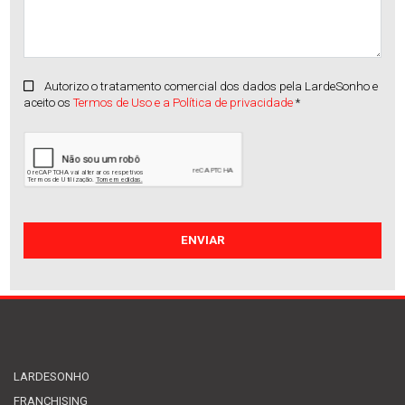
Autorizo o tratamento comercial dos dados pela LardeSonho e
aceito os
Termos de Uso e a Política de privacidade
*
Apartamento
Ferreiros, Prozelo(...)
Venda
:
270.000€
LARDESONHO
FRANCHISING