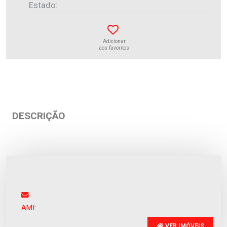
Estado:
Adicionar
aos favoritos
DESCRIÇÃO
Apartamento
Póvoa de Varzim
Venda
:
1.100.000€
AMI:
VER IMÓVEIS