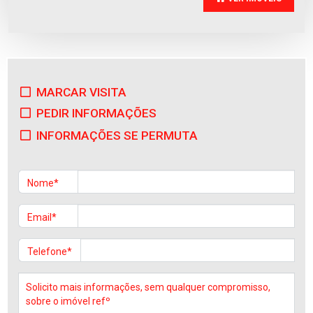
MARCAR VISITA
Terreno para moradia
PEDIR INFORMAÇÕES
Apúlia
Venda
:
87.500€
INFORMAÇÕES SE PERMUTA
Nome*
Email*
Telefone*
Apartamento
Malta
Venda
:
265.000€