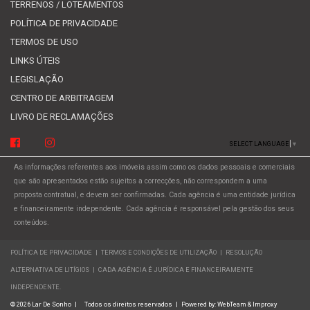
TERRENOS / LOTEAMENTOS
POLÍTICA DE PRIVACIDADE
TERMOS DE USO
LINKS ÚTEIS
LEGISLAÇÃO
CENTRO DE ARBITRAGEM
LIVRO DE RECLAMAÇÕES
SELECT LANGUAGE
▼
As informações referentes aos imóveis assim como os dados pessoais e comerciais
que são apresentados estão sujeitos a correcções, não correspondem a uma
proposta contratual, e devem ser confirmadas. Cada agência é uma entidade jurídica
e financeiramente independente. Cada agência é responsável pela gestão dos seus
conteúdos.
POLÍTICA DE PRIVACIDADE
|
TERMOS E CONDIÇÕES DE UTILIZAÇÃO
|
RESOLUÇÃO
ALTERNATIVA DE LITÍGIOS
|
CADA AGÊNCIA É JURÍDICA E FINANCEIRAMENTE
INDEPENDENTE.
© 2026 Lar De Sonho
|
Todos os direitos reservados
|
Powered by:
WebTeam &
Improxy