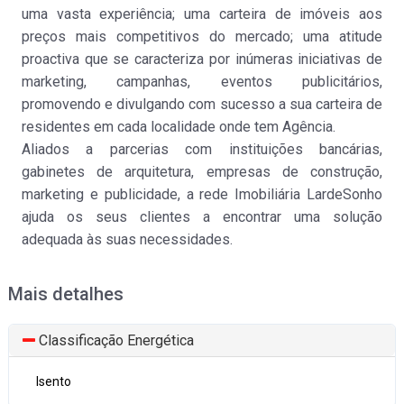
Santa Cruz da Grac(...)
uma vasta experiência; uma carteira de imóveis aos
Venda
:
35.000€
preços mais competitivos do mercado; uma atitude
proactiva que se caracteriza por inúmeras iniciativas de
marketing, campanhas, eventos publicitários,
promovendo e divulgando com sucesso a sua carteira de
residentes em cada localidade onde tem Agência.
Aliados a parcerias com instituições bancárias,
gabinetes de arquitetura, empresas de construção,
marketing e publicidade, a rede Imobiliária LardeSonho
Moradia isolada
ajuda os seus clientes a encontrar uma solução
Gondomar (São Cosm(...)
adequada às suas necessidades.
Venda
:
125.000€
Mais detalhes
Classificação Energética
Isento