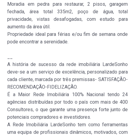
Moradia em pedra para restaurar, 2 pisos, garagem
fechada, área total 335m2, poço de água, total
privacidade, vistas desafogadas, com estudo para
aumento da área útil.
Propriedade ideal para férias e/ou fim de semana onde
pode encontrar a serenidade.
Moradia isolada
__
Remedios
A história de sucesso da rede imobiliária LardeSonho
Venda
:
65.000€
deve-se a um serviço de excelência, personalizado para
cada cliente, marcada por três premissas- SATISFAÇÃO-
RECOMENDAÇÃO-FIDELIZAÇÃO.
É a Maior Rede Imobiliária 100% Nacional tendo 24
agências distribuídas por todo o país com mais de 400
Consultores, o que garante uma presença forte junto de
potenciais compradores e investidores.
A Rede Imobiliária LardeSonho tem como ferramentas
Moradia isolada
uma equipa de profissionais dinâmicos, motivados, com