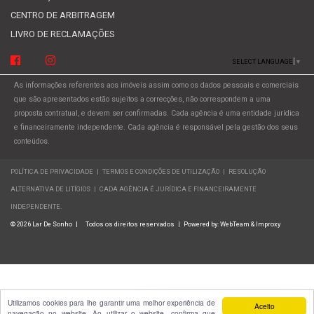
CENTRO DE ARBITRAGEM
LIVRO DE RECLAMAÇÕES
SELECT LANGUAGE
▼
As informações referentes aos imóveis assim como os dados pessoais e comerciais
que são apresentados estão sujeitos a correcções, não correspondem a uma
proposta contratual, e devem ser confirmadas. Cada agência é uma entidade jurídica
e financeiramente independente. Cada agência é responsável pela gestão dos seus
conteúdos.
POLÍTICA DE PRIVACIDADE
|
TERMOS E CONDIÇÕES DE UTILIZAÇÃO
|
RESOLUÇÃO
ALTERNATIVA DE LITÍGIOS
|
CADA AGÊNCIA É JURÍDICA E FINANCEIRAMENTE
INDEPENDENTE.
© 2026 Lar De Sonho
|
Todos os direitos reservados
|
Powered by:
WebTeam &
Improxy
Utilizamos cookies para lhe garantir uma melhor experiência de
Aceito
navegação no website. Ao utilizar o website, confirma que