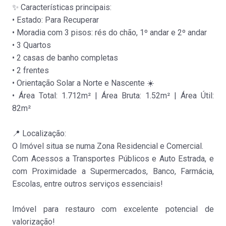
✨ Características principais:
Moradia isolada
• Estado: Para Recuperar
Tamel (Santa Leocá(...)
• Moradia com 3 pisos: rés do chão, 1º andar e 2º andar
Venda
:
Sob Consulta
• 3 Quartos
• 2 casas de banho completas
• 2 frentes
• Orientação Solar a Norte e Nascente ☀️
• Área Total: 1.712m² | Área Bruta: 1.52m² | Área Útil:
82m²
📍 Localização:
Moradia isolada
O Imóvel situa se numa Zona Residencial e Comercial.
Barroselas
Com Acessos a Transportes Públicos e Auto Estrada, e
Venda
:
322.000€
com Proximidade a Supermercados, Banco, Farmácia,
Escolas, entre outros serviços essenciais!
Imóvel para restauro com excelente potencial de
valorização!