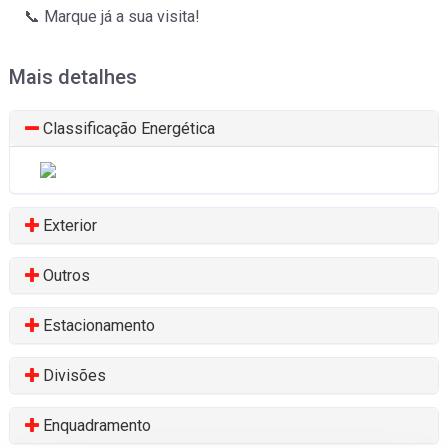
📞 Marque já a sua visita!
Moradia isolada
Mais detalhes
Laundos
Venda
:
130.000€
Classificação Energética
Exterior
Outros
Moradia isolada
Estacionamento
Modivas
Venda
:
275.000€
Divisões
Enquadramento