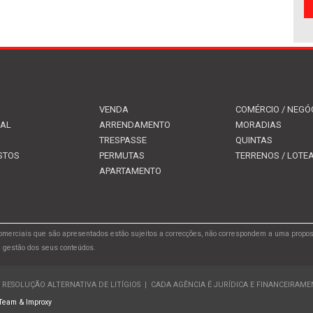
VENDA
COMÉRCIO / NEGÓ
IAL
ARRENDAMENTO
MORADIAS
TRESPASSE
QUINTAS
STOS
PERMUTAS
TERRENOS / LOT
APARTAMENTO
merciais que são apresentados estão sujeitos a correcções, não correspondem a uma propos
a gestão dos seus conteúdos.
RESOLUÇÃO ALTERNATIVA DE LITÍGIOS
|
CADA AGÊNCIA É JURÍDICA E FINANCEIRAM
Team &
Improxy