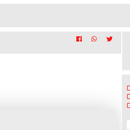
r moradia
Andar moradia
do Conde
Vila do Conde