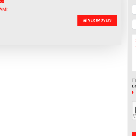
da
:
Venda
:
300.000€
300.000€
AMI:
VER IMÓVEIS
La
p