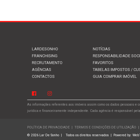
LARDESONHO
NOTÍCIAS
FRANCHISING
RESPONSABILIDADE SOC
RECRUTAMENTO
FAVORITOS
AGÊNCIAS
TABELAS IMPOSTOS / CU
CONTACTOS
GUIA COMPRAR IMÓVEL
As informações referentes aos imóveis assim como os dados pessoais e co
jurídica e financeiramente independente. Cada agência é responsável pel
POLÍTICA DE PRIVACIDADE
|
TERMOS E CONDIÇÕES DE UTILIZAÇÃO
|
© 2026 Lar De Sonho
|
Todos os direitos reservados
|
Powered by:
Web