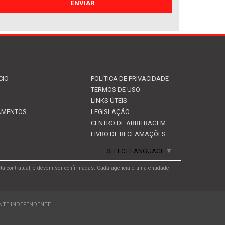
CIO
POLÍTICA DE PRIVACIDADE
TERMOS DE USO
LINKS ÚTEIS
EAMENTOS
LEGISLAÇÃO
CENTRO DE ARBITRAGEM
LIVRO DE RECLAMAÇÕES
SELECT LANGUAGE
▼
ta contratual, e devem ser confirmadas. Cada agência é uma entidade
ENTE INDEPENDENTE.