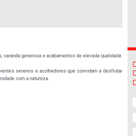
tamento
Apartamento
Fão
da
:
Venda
:
355.000€
355.000€
, varanda generosa e acabamentos de elevada qualidade.
mbientes serenos e acolhedores que convidam a desfrutar
midade com a natureza.