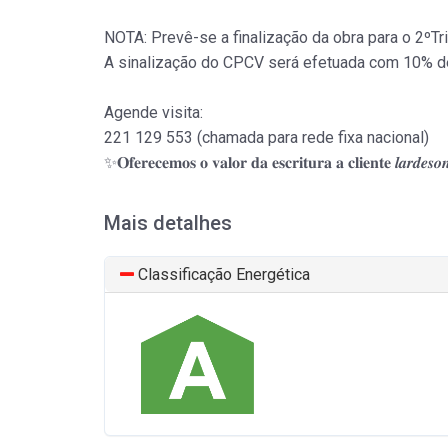
NOTA: Prevê-se a finalização da obra para o 2ºT
A sinalização do CPCV será efetuada com 10% de s
Agende visita:
221 129 553 (chamada para rede fixa nacional)
✨𝐎𝐟𝐞𝐫𝐞𝐜𝐞𝐦𝐨𝐬 𝐨 𝐯𝐚𝐥𝐨𝐫 𝐝𝐚 𝐞𝐬𝐜𝐫𝐢𝐭𝐮𝐫𝐚 𝐚 𝐜𝐥𝐢𝐞𝐧𝐭𝐞 𝒍𝒂𝒓𝒅𝒆
Mais detalhes
Classificação Energética