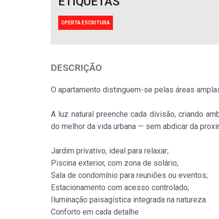
ETIQUETAS
OFERTA ESCRITURA
Apartamento
Apar
DESCRIÇÃO
Fão
Fão
Venda
:
Ven
355.000€
O apartamento distinguem-se pelas áreas amplas
A luz natural preenche cada divisão, criando a
do melhor da vida urbana — sem abdicar da proxi
Jardim privativo, ideal para relaxar;
​Piscina exterior, com zona de solário;
​Sala de condomínio para reuniões ou eventos;
​Estacionamento com acesso controlado;
​Iluminação paisagística integrada na natureza.
Conforto em cada detalhe