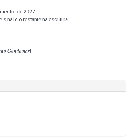
rimestre de 2027.
inal e o restante na escritura.
𝒐𝒏𝒉𝒐 𝑮𝒐𝒏𝒅𝒐𝒎𝒂𝒓!