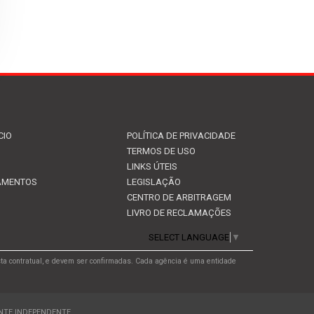
CIO
POLÍTICA DE PRIVACIDADE
TERMOS DE USO
LINKS ÚTEIS
EAMENTOS
LEGISLAÇÃO
CENTRO DE ARBITRAGEM
LIVRO DE RECLAMAÇÕES
SELECT LANGUAGE
▼
ta contratual, e devem ser confirmadas. Cada agência é uma entidade
ENTE INDEPENDENTE.