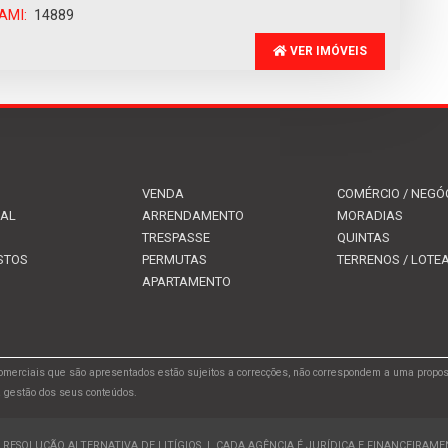
AMI:
14889
VER IMÓVEIS
VENDA
COMÉRCIO / NEGÓ
IAL
ARRENDAMENTO
MORADIAS
TRESPASSE
QUINTAS
STOS
PERMUTAS
TERRENOS / LOT
APARTAMENTO
merciais que são apresentados estão sujeitos a correcções, não correspondem a uma propos
a gestão dos seus conteúdos.
RESOLUÇÃO ALTERNATIVA DE LITÍGIOS
|
CADA AGÊNCIA É JURÍDICA E FINANCEIRAM