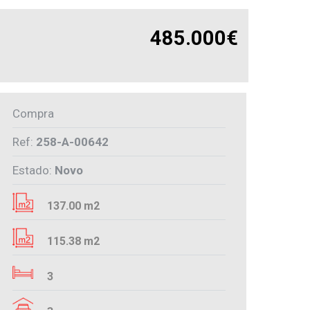
485.000€
Compra
Ref:
258-A-00642
Estado:
Novo
137.00 m2
115.38 m2
3