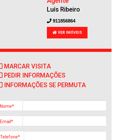
Agente
Luís Ribeiro
911856864
VER IMÓVEIS
Apartamento
Castêlo da Maia
Venda
:
265.000€
MARCAR VISITA
PEDIR INFORMAÇÕES
INFORMAÇÕES SE PERMUTA
Nome*
Email*
Telefone*