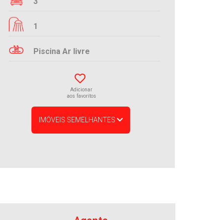
3
1
Piscina Ar livre
Adicionar
aos favoritos
IMÓVEIS SEMELHANTES