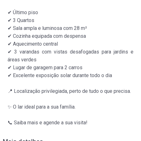
✔ Último piso
Apartamento
✔ 3 Quartos
Fão
✔ Sala ampla e luminosa com 28 m²
Venda
:
355.000€
✔ Cozinha equipada com despensa
✔ Aquecimento central
✔ 3 varandas com vistas desafogadas para jardins e
áreas verdes
✔ Lugar de garagem para 2 carros
✔ Excelente exposição solar durante todo o dia
📍 Localização privilegiada, perto de tudo o que precisa.
Apartamento
Fão
✨ O lar ideal para a sua família.
Venda
:
355.000€
📞 Saiba mais e agende a sua visita!