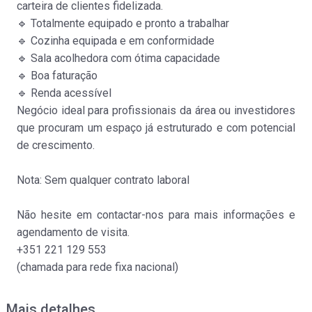
carteira de clientes fidelizada.
🔹 Totalmente equipado e pronto a trabalhar
🔹 Cozinha equipada e em conformidade
🔹 Sala acolhedora com ótima capacidade
🔹 Boa faturação
🔹 Renda acessível
Negócio ideal para profissionais da área ou investidores
que procuram um espaço já estruturado e com potencial
Café
de crescimento.
Trespasse
:
70.000€
Nota: Sem qualquer contrato laboral
Não hesite em contactar-nos para mais informações e
agendamento de visita.
+351 221 129 553
(chamada para rede fixa nacional)
Mais detalhes