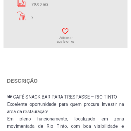
70.00 m2
2
Adicionar
aos favoritos
DESCRIÇÃO
🍽️ CAFÉ SNACK BAR PARA TRESPASSE – RIO TINTO
Excelente oportunidade para quem procura investir na
área da restauração!
Café
Em pleno funcionamento, localizado em zona
Rio Tinto
movimentada de Rio Tinto, com boa visibilidade e
Trespasse
:
36.500€