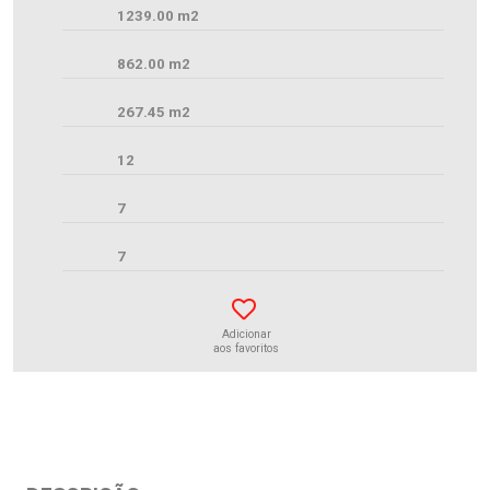
1239.00 m2
862.00 m2
267.45 m2
12
7
7
Adicionar
aos favoritos