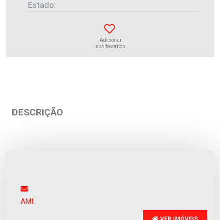
Estado:
Adicionar
aos favoritos
DESCRIÇÃO
Apartamento
Fão
Venda
:
355.000€
AMI:
VER IMÓVEIS