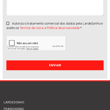
Autorizo o tratamento comercial dos dados pela LardeSonho e
aceito os
Termos de Uso e a Política de privacidade
*
Andar moradia
Vila Nova de Famal(...)
Arrendamento
:
1.300€
LARDESONHO
FRANCHISING