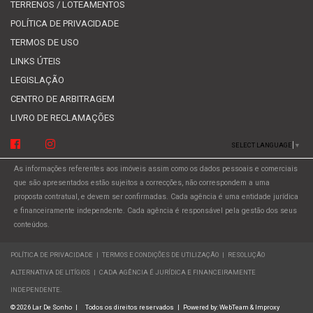
TERRENOS / LOTEAMENTOS
POLÍTICA DE PRIVACIDADE
TERMOS DE USO
LINKS ÚTEIS
LEGISLAÇÃO
CENTRO DE ARBITRAGEM
LIVRO DE RECLAMAÇÕES
SELECT LANGUAGE
▼
As informações referentes aos imóveis assim como os dados pessoais e comerciais
que são apresentados estão sujeitos a correcções, não correspondem a uma
proposta contratual, e devem ser confirmadas. Cada agência é uma entidade jurídica
e financeiramente independente. Cada agência é responsável pela gestão dos seus
conteúdos.
POLÍTICA DE PRIVACIDADE
|
TERMOS E CONDIÇÕES DE UTILIZAÇÃO
|
RESOLUÇÃO
ALTERNATIVA DE LITÍGIOS
|
CADA AGÊNCIA É JURÍDICA E FINANCEIRAMENTE
INDEPENDENTE.
© 2026 Lar De Sonho
|
Todos os direitos reservados
|
Powered by:
WebTeam &
Improxy