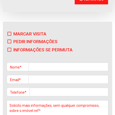
MARCAR VISITA
Apartamento
PEDIR INFORMAÇÕES
Fão
Venda
:
355.000€
INFORMAÇÕES SE PERMUTA
Nome*
Email*
Telefone*
Apartamento
Fão
Venda
:
355.000€