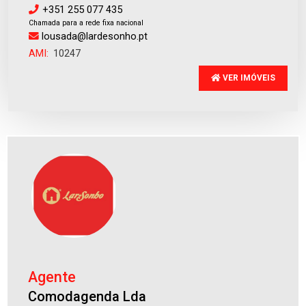
+351 255 077 435
Chamada para a rede fixa nacional
lousada@lardesonho.pt
AMI:
10247
VER IMÓVEIS
Terreno rústico
Vila Frescainha (S(...)
Venda
:
128.000€
Agente
Comodagenda Lda