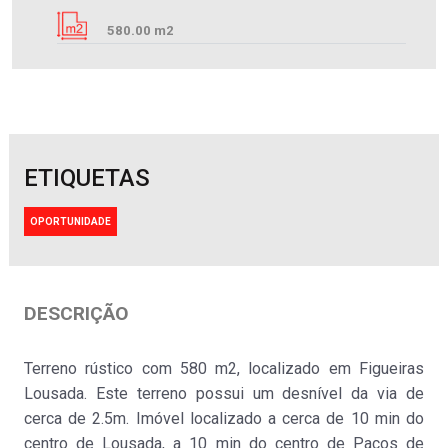
580.00 m2
ETIQUETAS
OPORTUNIDADE
Terreno rústico
DESCRIÇÃO
Ribeirão
Venda
:
Sob Consulta
Terreno rústico com 580 m2, localizado em Figueiras
Lousada. Este terreno possui um desnível da via de
cerca de 2.5m. Imóvel localizado a cerca de 10 min do
centro de Lousada, a 10 min do centro de Paços de