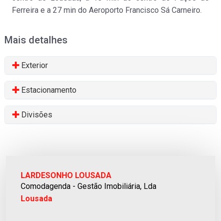
Ferreira e a 27 min do Aeroporto Francisco Sá Carneiro.
Mais detalhes
Terreno rústico
Cristelo
Exterior
Venda
:
13.500€
Estacionamento
Divisões
Terreno rústico
LARDESONHO LOUSADA
Figueiras e Covas
Comodagenda - Gestão Imobiliária, Lda
Venda
:
35.000€
Lousada