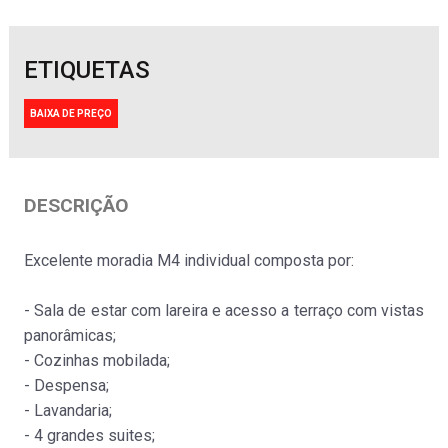
ETIQUETAS
BAIXA DE PREÇO
Moradia isolada
DESCRIÇÃO
Estela
Venda
:
448.000€
Excelente moradia M4 individual composta por:
- Sala de estar com lareira e acesso a terraço com vistas
panorâmicas;
- Cozinhas mobilada;
- Despensa;
- Lavandaria;
Moradia isolada
- 4 grandes suites;