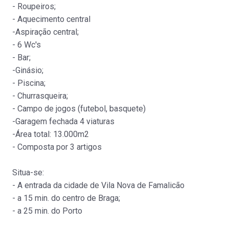
Laundos
- Roupeiros;
Venda
:
525.000€
- Aquecimento central
-Aspiração central;
- 6 Wc's
- Bar;
-Ginásio;
- Piscina;
- Churrasqueira;
- Campo de jogos (futebol, basquete)
Moradia isolada
-Garagem fechada 4 viaturas
Beiriz
-Área total: 13.000m2
Venda
:
359.000€
- Composta por 3 artigos
Situa-se:
- A entrada da cidade de Vila Nova de Famalicão
- a 15 min. do centro de Braga;
- a 25 min. do Porto